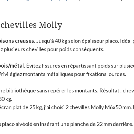
 chevilles Molly
oisons creuses
. Jusqu’à 40 kg selon épaisseur placo. Idéa
z plusieurs chevilles pour poids conséquents.
bois/métal
. Évitez fissures en répartissant poids sur plusi
Privilégiez montants métalliques pour fixations lourdes.
une bibliothèque sans repérer les montants. Résultat : che
30 kg.
 écran plat de 25 kg, j’ai choisi 2 chevilles Molly M6x50 m
 le placo alvéolé en insérant une planche de 22 mm derrièr