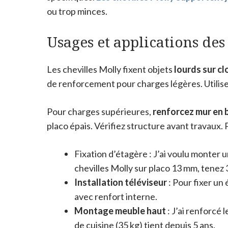
ou trop minces.
Usages et applications des
Les chevilles Molly fixent objets
lourds sur cl
de renforcement pour charges légères. Utilise
Pour charges supérieures,
renforcez mur en 
placo épais. Vérifiez structure avant travaux. 
Fixation d’étagère : J’ai voulu monter 
chevilles Molly sur placo 13 mm, tenez 
Installation téléviseur
: Pour fixer un
avec renfort interne.
Montage meuble haut
: J’ai renforcé
de cuisine (35 kg) tient depuis 5 ans.