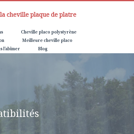
la cheville plaque de platre
ns
Cheville placo polystyrène
on
Meilleure cheville placo
s l’abîmer
Blog
tibilités