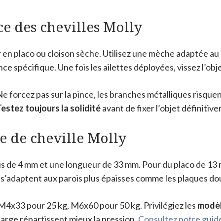
ce des chevilles Molly
en placo ou cloison sèche. Utilisez une mèche adaptée au d
ce spécifique. Une fois les ailettes déployées, vissez l’objet
e forcez pas sur la pince, les branches métalliques risquent
estez toujours la solidité
avant de fixer l’objet définitiv
pe de cheville Molly
s de 4 mm et une longueur de 33 mm. Pour du placo de 13 
’adaptent aux parois plus épaisses comme les plaques dou
 M4x33 pour 25 kg, M6x60 pour 50 kg. Privilégiez les
modèl
e large répartissent mieux la pression.
Consultez notre guide