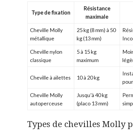
Résistance
Type de fixation
maximale
Cheville Molly
25 kg (8 mm) à 50
Rési
métallique
kg (13 mm)
Inco
Cheville nylon
5 à 15 kg
Moin
classique
maximum
légè
Inst
Cheville à ailettes
10 à 20 kg
pour
Cheville Molly
Jusqu’à 40 kg
Perm
autoperceuse
(placo 13 mm)
simp
Types de chevilles Molly p