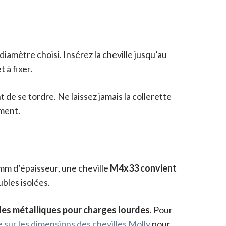
iamètre choisi. Insérez la cheville jusqu’au
 à fixer.
 de se tordre. Ne laissez jamais la collerette
ement.
mm d’épaisseur, une cheville
M4x33 convient
bles isolées.
es métalliques pour charges lourdes
. Pour
 sur les dimensions des chevilles Molly
pour