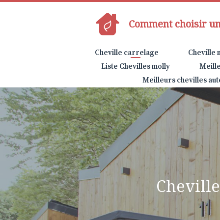
Aller
au
Comment choisir une
contenu
Cheville carrelage
Cheville 
Liste Chevilles molly
Meille
Meilleurs chevilles au
Cheville