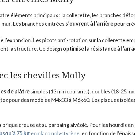
re éléments principaux : la collerette, les branches déforma
le mur. Les branches cintrées
s’ouvrent à l’arrière
pour crée
 de l’expansion. Les picots anti-rotation sur la collerette 
cent la structure. Ce design
optimise la résistance à l’ar
c les chevilles Molly
ues de plâtre
simples (13 mm courants), doubles (18-25 mm 
optez pour des modèles M4x33 à M6x60. Les plaques isolées
la brique creuse et au parpaing alvéolé. Pour les hourdis en
jusqu’à 75 kg
en placo polystyrène
, en fonction de l’épais