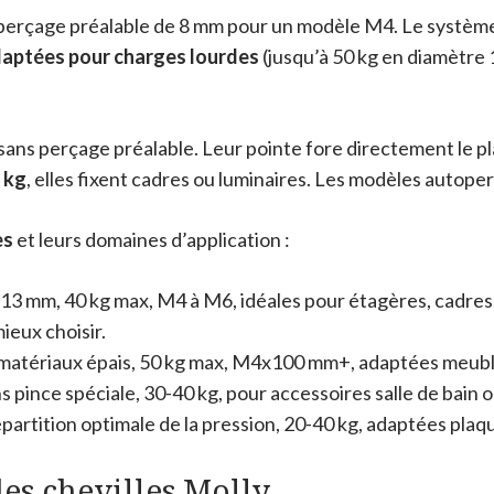
 perçage préalable de 8 mm pour un modèle M4. Le système 
aptées pour charges lourdes
(jusqu’à 50 kg en diamètre
 sans perçage préalable. Leur pointe fore directement le p
 kg
, elles fixent cadres ou luminaires. Les modèles autop
es
et leurs domaines d’application :
 13 mm, 40 kg max, M4 à M6, idéales pour étagères, cadres,
ieux choisir.
matériaux épais, 50 kg max, M4x100 mm+, adaptées meubles
s pince spéciale, 30-40 kg, pour accessoires salle de bain 
partition optimale de la pression, 20-40 kg, adaptées plaqu
es chevilles Molly